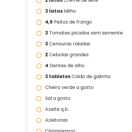
2 latas
Creme de leite
3
latas
Milho
4,5
Peitos de frango
3
Tomates picados sem semente
3
Cenouras raladas
2
Cebolas grandes
4
Dentes de alho
3 tabletes
Caldo de galinha
Cheiro verde a gosto
Sal a gosto
Azeite q.b.
Azeitonas
Champignon