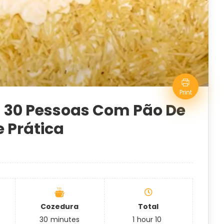
Print
a 30 Pessoas Com Pão De
e Prática
Cozedura
Total
30
minutes
1
hour
10