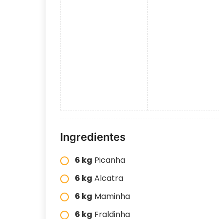
Ingredientes
6 kg
Picanha
6 kg
Alcatra
6 kg
Maminha
6 kg
Fraldinha