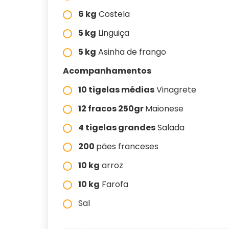
6 kg
Costela
5 kg
Linguiça
5 kg
Asinha de frango
Acompanhamentos
10 tigelas médias
Vinagrete
12 fracos 250gr
Maionese
4 tigelas grandes
Salada
200
pães franceses
10 kg
arroz
10 kg
Farofa
Sal