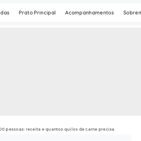
adas
Prato Principal
Acompanhamentos
Sobre
00 pessoas: receita e quantos quilos de carne precisa