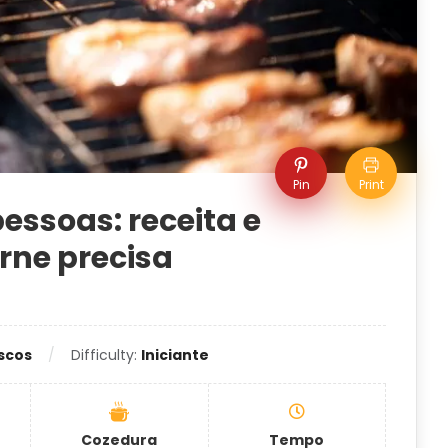
Pin
Print
essoas: receita e
rne precisa
scos
Difficulty:
Iniciante
Cozedura
Tempo