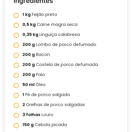
Ingredientes
1 kg
Feijão preto
0,5 kg
Carne magra seca
0,35 kg
Linguiça calabresa
200 g
Lombo de porco defumado
200 g
Bacon
200 g
Costela de porco defumada
200 g
Paio
50 ml
Óleo
1
Pé de porco salgado
2
Orelhas de porco salgadas
3 folhas
Louro
150 g
Cebola picada