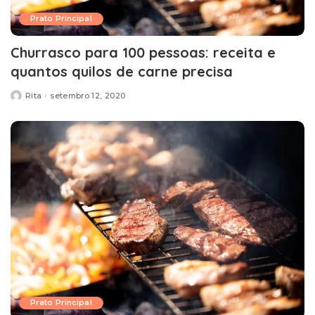
Prato Principal
Churrasco para 100 pessoas: receita e
quantos quilos de carne precisa
Rita
setembro 12, 2020
Posted
by
Prato Principal