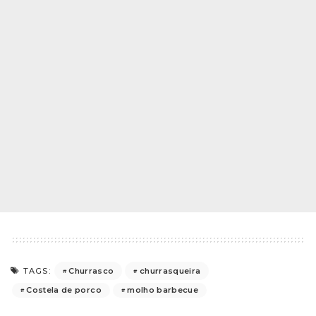
Churrasco
churrasqueira
TAGS:
Costela de porco
molho barbecue