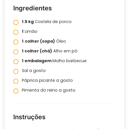
Ingredientes
1.5 kg
Costela de porco
1
Limão
1
colher (sopa)
Óleo
1 colher (chá)
Alho em pó
1 embalagem
Molho barbecue
Sal a gosto
Páprica picante a gosto
Pimenta do reino a gosto
Instruções