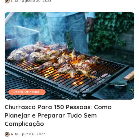
Rita
agosto 20, 2023
Posted
by
Prato Principal
Churrasco Para 150 Pessoas: Como
Planejar e Preparar Tudo Sem
Complicação
Rita
julho 6, 2023
Posted
by