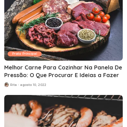
Prato Principal
Melhor Carne Para Cozinhar Na Panela De
Pressão: O Que Procurar E Ideias a Fazer
Rita
agosto 10, 2022
Posted
by