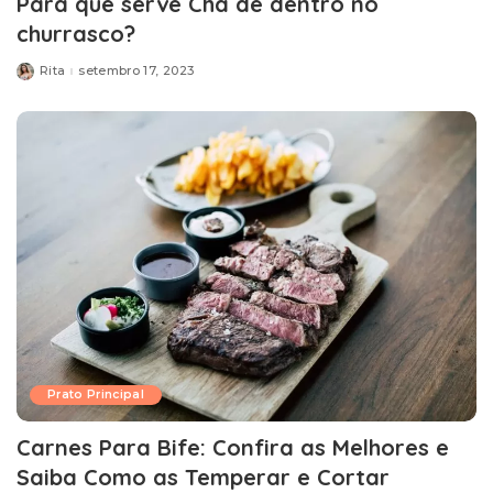
Para que serve Chã de dentro no
churrasco?
Rita
setembro 17, 2023
Posted
by
Prato Principal
Carnes Para Bife: Confira as Melhores e
Saiba Como as Temperar e Cortar