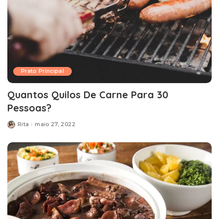
Prato Principal
Quantos Quilos De Carne Para 30
Pessoas?
Rita
maio 27, 2022
Posted
by