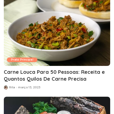
Prato Principal
Carne Louca Para 50 Pessoas: Receita e
Quantos Quilos De Carne Precisa
Rita
março 13, 2023
Posted
by