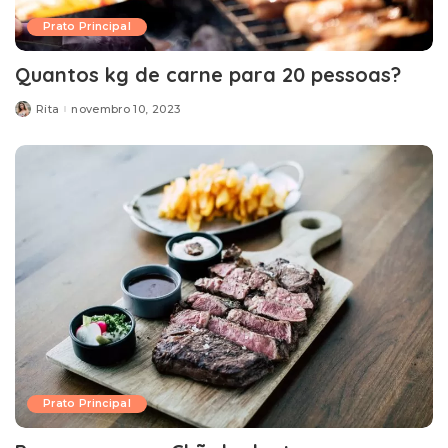
Prato Principal
Quantos kg de carne para 20 pessoas?
Rita
novembro 10, 2023
Posted
by
Prato Principal