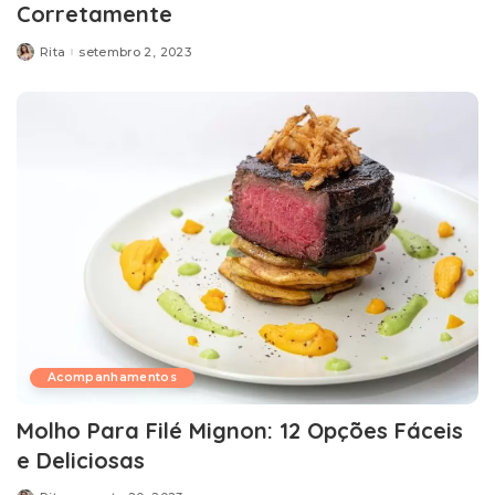
Corretamente
Rita
setembro 2, 2023
Posted
by
Acompanhamentos
Molho Para Filé Mignon: 12 Opções Fáceis
e Deliciosas