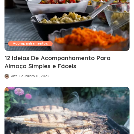
Acompanhamentos
12 Ideias De Acompanhamento Para
Almoço Simples e Fáceis
Rita
outubro 11, 2022
Posted
by