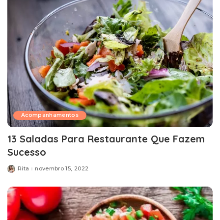
Acompanhamentos
13 Saladas Para Restaurante Que Fazem
Sucesso
Rita
novembro 15, 2022
Posted
by