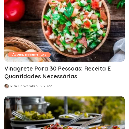
Acompanhamentos
Vinagrete Para 30 Pessoas: Receita E
Quantidades Necessárias
Rita
novembro 13, 2022
Posted
by