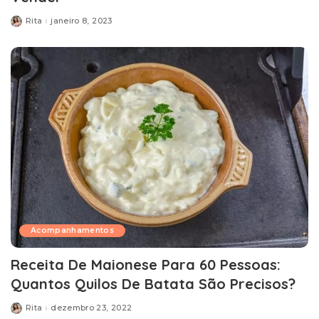
Rita
janeiro 8, 2023
Posted
by
Acompanhamentos
Receita De Maionese Para 60 Pessoas:
Quantos Quilos De Batata São Precisos?
Rita
dezembro 23, 2022
Posted
by