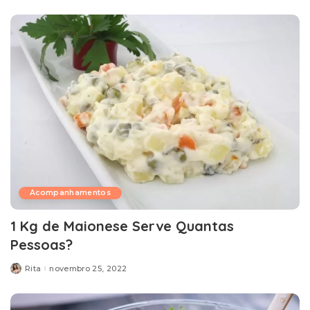
Acompanhamentos
1 Kg de Maionese Serve Quantas
Pessoas?
Rita
novembro 25, 2022
Posted
by