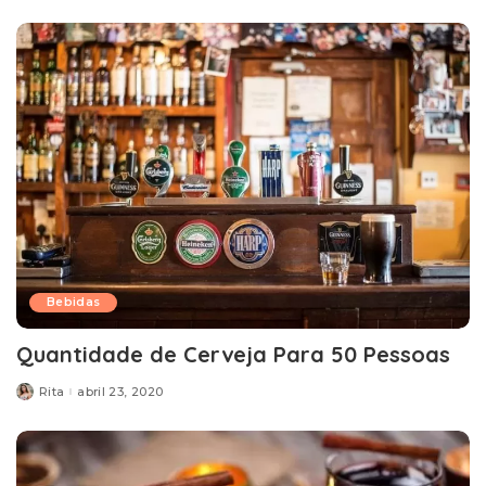
Bebidas
Quantidade de Cerveja Para 50 Pessoas
Rita
abril 23, 2020
Posted
by