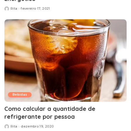
Rita
fevereiro 17, 2021
Posted
by
Bebidas
Como calcular a quantidade de
refrigerante por pessoa
Rita
dezembro 19, 2020
Posted
by