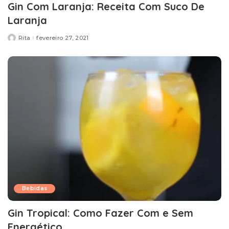
Gin Com Laranja: Receita Com Suco De
Laranja
Rita
fevereiro 27, 2021
Posted
by
Bebidas
Gin Tropical: Como Fazer Com e Sem
Energético