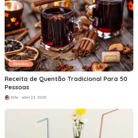
Bebidas
Receita de Quentão Tradicional Para 50
Pessoas
Rita
abril 23, 2020
Posted
by