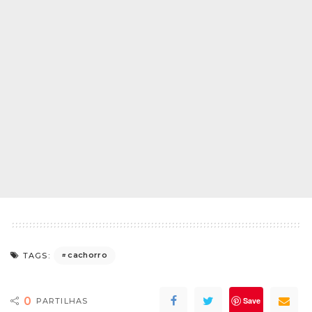
cachorro
TAGS:
0
Save
PARTILHAS