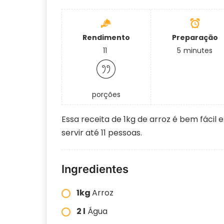
Rendimento
Preparação
11
5
minutes
porções
Essa receita de 1kg de arroz é bem fác
servir até 11 pessoas.
Ingredientes
1kg
Arroz
2 l
Água