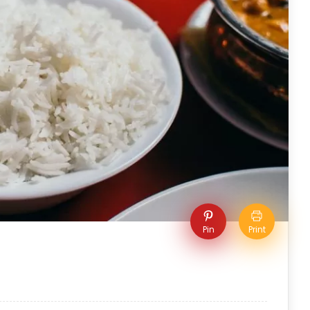
Pin
Print