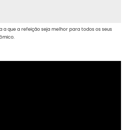
 a que a refeição seja melhor para todos os seus
ômico.