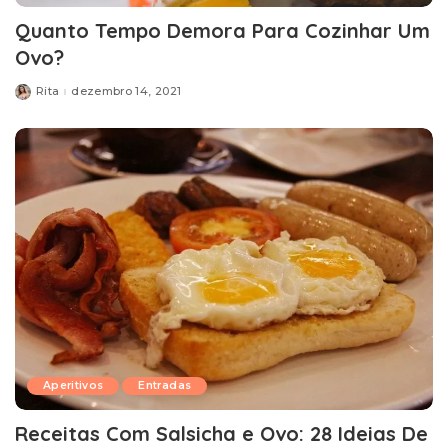
Quanto Tempo Demora Para Cozinhar Um
Ovo?
Rita
dezembro 14, 2021
Posted
by
Aperitivos
Entradas
Receitas Com Salsicha e Ovo: 28 Ideias De