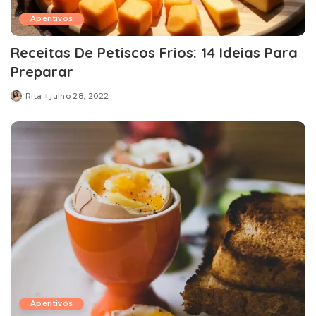
Aperitivos
Receitas De Petiscos Frios: 14 Ideias Para
Preparar
Rita
julho 28, 2022
Posted
by
Aperitivos