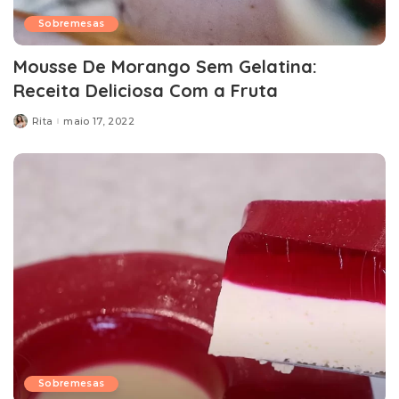
Sobremesas
Mousse De Morango Sem Gelatina:
Receita Deliciosa Com a Fruta
Rita
maio 17, 2022
Posted
by
Sobremesas