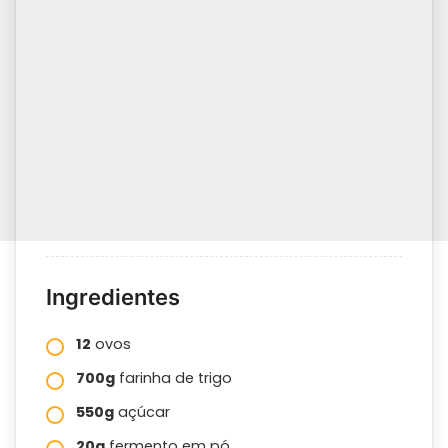
Ingredientes
12
ovos
700g
farinha de trigo
550g
açúcar
20g
fermento em pó