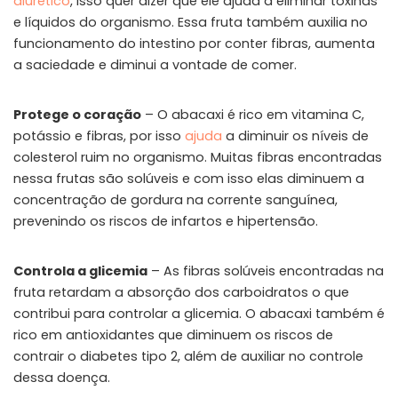
diurético
, isso quer dizer que ele ajuda a eliminar toxinas
e líquidos do organismo. Essa fruta também auxilia no
funcionamento do intestino por conter fibras, aumenta
a saciedade e diminui a vontade de comer.
Protege o coração
– O abacaxi é rico em vitamina C,
potássio e fibras, por isso
ajuda
a diminuir os níveis de
colesterol ruim no organismo. Muitas fibras encontradas
nessa frutas são solúveis e com isso elas diminuem a
concentração de gordura na corrente sanguínea,
prevenindo os riscos de infartos e hipertensão.
Controla a glicemia
– As fibras solúveis encontradas na
fruta retardam a absorção dos carboidratos o que
contribui para controlar a glicemia. O abacaxi também é
rico em antioxidantes que diminuem os riscos de
contrair o diabetes tipo 2, além de auxiliar no controle
dessa doença.