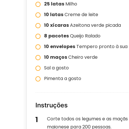
25
latas
Milho
10
latas
Creme de leite
10
xícaras
Azeitona verde picada
8
pacotes
Queijo Ralado
10
envelopes
Tempero pronto à sua 
10
maços
Cheiro verde
Sal a gosto
Pimenta a gosto
Instruções
Corte todos os legumes e as maçãs
maionese para 200 pessoas.