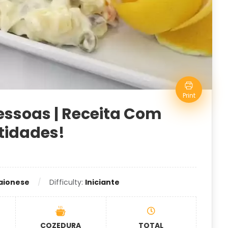
Print
essoas | Receita Com
tidades!
aionese
Difficulty:
Iniciante
COZEDURA
TOTAL