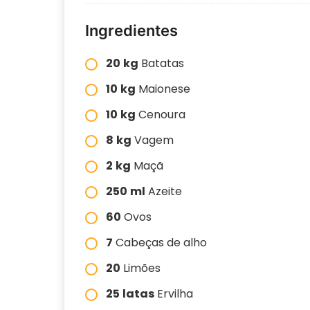
Ingredientes
20
kg
Batatas
10
kg
Maionese
10
kg
Cenoura
8
kg
Vagem
2
kg
Maçã
250
ml
Azeite
60
Ovos
7
Cabeças de alho
20
Limões
25
latas
Ervilha