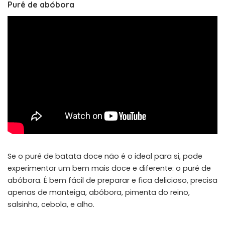
Purê de abóbora
Se o purê de batata doce não é o ideal para si, pode
experimentar um bem mais doce e diferente: o purê de
abóbora. É bem fácil de preparar e fica delicioso, precisa
apenas de manteiga, abóbora, pimenta do reino,
salsinha, cebola, e alho.