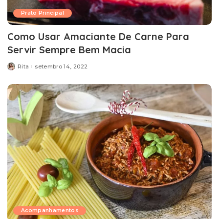
Prato Principal
Como Usar Amaciante De Carne Para
Servir Sempre Bem Macia
Rita
setembro 14, 2022
Posted
by
Acompanhamentos